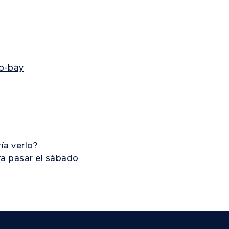
to-bay
ía verlo?
ra pasar el sábado