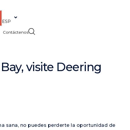
ENG
ESP
Contáctenos
ay, visite Deering
rma sana, no puedes perderte la oportunidad de