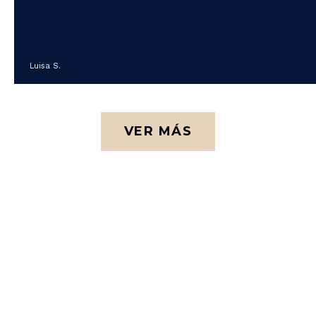
Luisa S.
VER MÁS
ÁREAS QUE SERVIMOS
Dónde
Encontrarnos