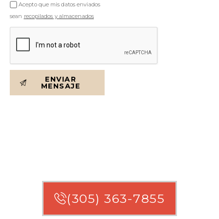
Acepto que mis datos enviados
sean
recopilados y almacenados
ENVIAR
MENSAJE
¿TIENE DERECHO A
COMPENSACIÓN?
(305) 363-7855