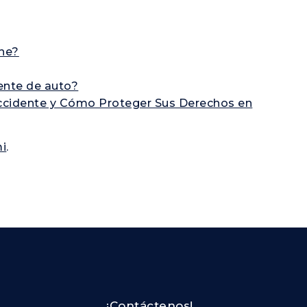
che?
ente de auto?
cidente y Cómo Proteger Sus Derechos en
i
.
¡Contáctenos!