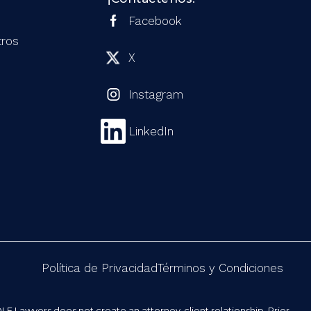
Facebook
tros
X
Instagram
LinkedIn
Política de Privacidad
Términos y Condiciones
DLE Lawyers does not create an attorney-client relationship. Prior