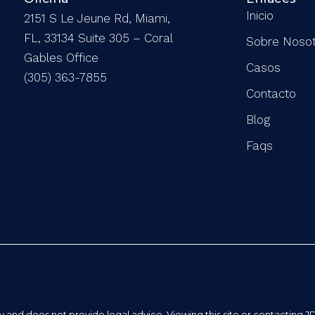
Inicio
2151 S Le Jeune Rd, Miami,
FL, 33134 Suite 305 – Coral
Sobre Noso
Gables Office
Casos
(305) 363-7855
Contacto
Blog
Faqs
ly and does not provide legal advice. Viewing this site or contacting J